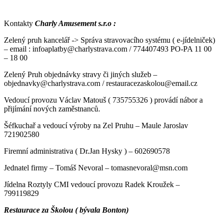
Kontakty
Charly Amusement s.r.o :
Zelený pruh kancelář -> Správa stravovacího systému ( e-jídelniček)
– email : infoaplatby@charlystrava.com / 774407493 PO-PA 11 00
– 18 00
Zelený Pruh objednávky stravy či jiných služeb –
objednavky@charlystrava.com / restauracezaskolou@email.cz
Vedoucí provozu Václav Matouš ( 735755326 ) provádí nábor a
přijímání nových zaměstnanců.
Šéfkuchař a vedoucí výroby na Zel Pruhu – Maule Jaroslav
721902580
Firemní administrativa ( Dr.Jan Hysky ) – 602690578
Jednatel firmy – Tomáš Nevoral – tomasnevoral@msn.com
Jídelna Roztyly CMI vedoucí provozu Radek Kroužek –
799119829
Restaurace za Školou ( bývala Bonton)