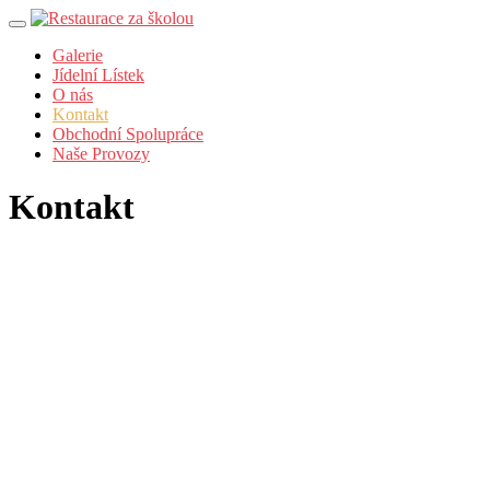
Skip
to
Galerie
content
Jídelní Lístek
O nás
Kontakt
Obchodní Spolupráce
Naše Provozy
Kontakt