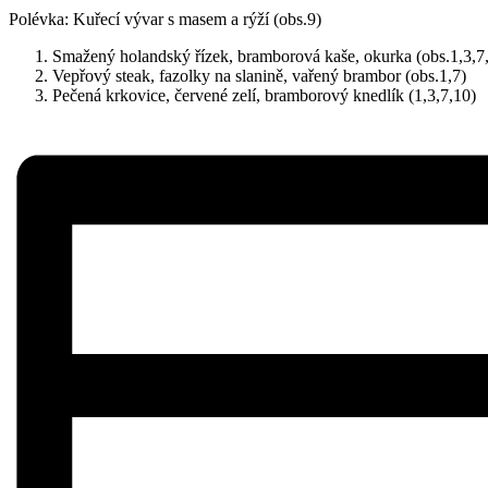
Polévka: Kuřecí vývar s masem a rýží (obs.9)
Smažený holandský řízek, bramborová kaše, okurka (obs.1,3,7
Vepřový steak, fazolky na slanině, vařený brambor (obs.1,7)
Pečená krkovice, červené zelí, bramborový knedlík (1,3,7,10)