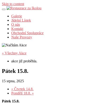
Skip to content
Galerie
Jídelní Lístek
O nás
Kontakt
Obchodní Spolupráce
Naše Provozy
« Všechny Akce
akce již proběhla.
Pátek 15.8.
15 srpna, 2025
«
Čtvrtek 14.8.
Pondělí 18.8.
»
Pátek 15.8.