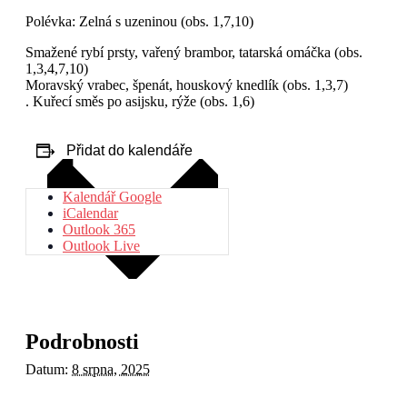
Polévka: Zelná s uzeninou (obs. 1,7,10)
Smažené rybí prsty, vařený brambor, tatarská omáčka (obs.
1,3,4,7,10)
Moravský vrabec, špenát, houskový knedlík (obs. 1,3,7)
. Kuřecí směs po asijsku, rýže (obs. 1,6)
Přidat do kalendáře
Kalendář Google
iCalendar
Outlook 365
Outlook Live
Podrobnosti
Datum:
8 srpna, 2025